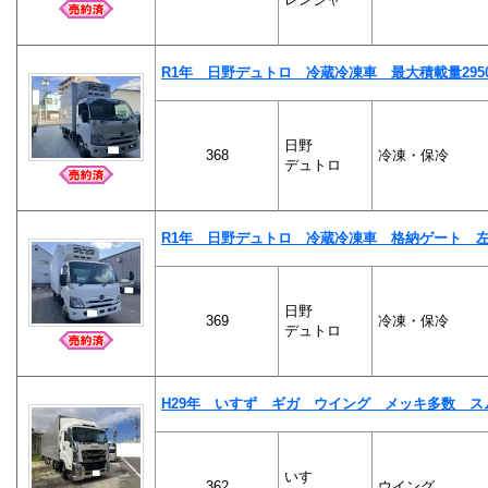
R1年 日野デュトロ 冷蔵冷凍車 最大積載量295
日野
368
冷凍・保冷
デュトロ
R1年 日野デュトロ 冷蔵冷凍車 格納ゲート 
日野
369
冷凍・保冷
デュトロ
H29年 いすず ギガ ウイング メッキ多数 ス
いすゞ
362
ウイング