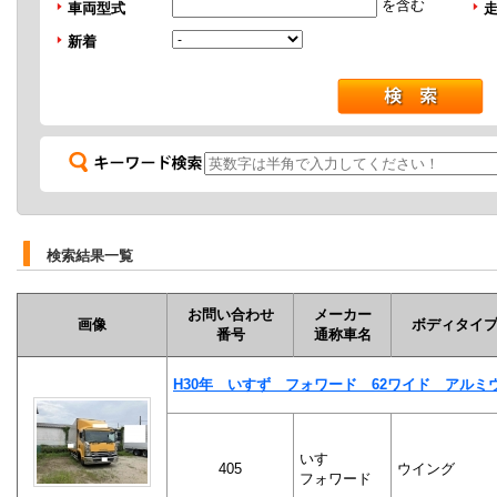
を含む
車両型式
新着
検索結果一覧
お問い合わせ
メーカー
画像
ボディタイ
番号
通称車名
H30年 いすず フォワード 62ワイド アルミ
いすゞ
405
ウイング
フォワード