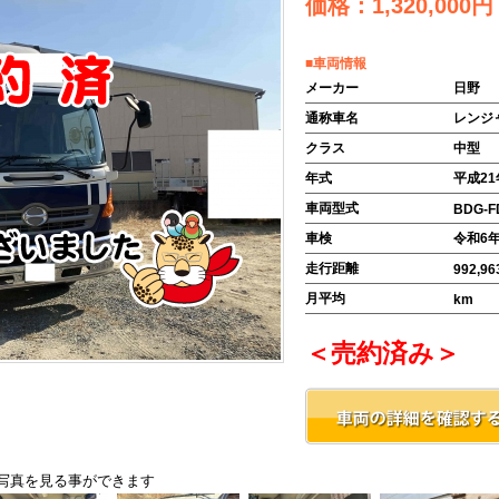
価格：
1,320,000
円
■車両情報
メーカー
日野
通称車名
レンジ
クラス
中型
年式
平成
21
車両型式
BDG-F
車検
令和6年
走行距離
992,96
月平均
km
＜売約済み＞
写真を見る事ができます