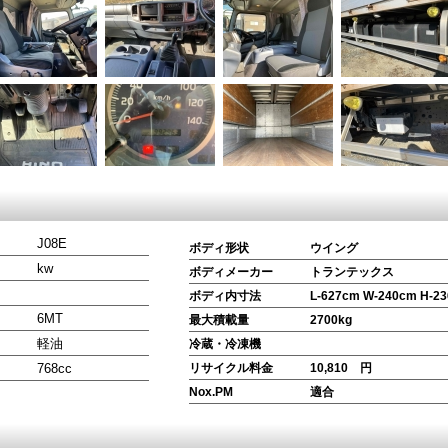
J08E
ボディ形状
ウイング
kw
ボディメーカー
トランテックス
ボディ内寸法
L-
627
cm W-
240
cm H-
2
6MT
最大積載量
2700
kg
軽油
冷蔵・冷凍機
768
cc
リサイクル料金
10,810
円
Nox.PM
適合