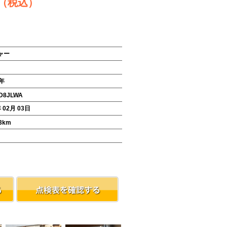
（税込）
ャー
年
D8JLWA
 02月 03日
3
km