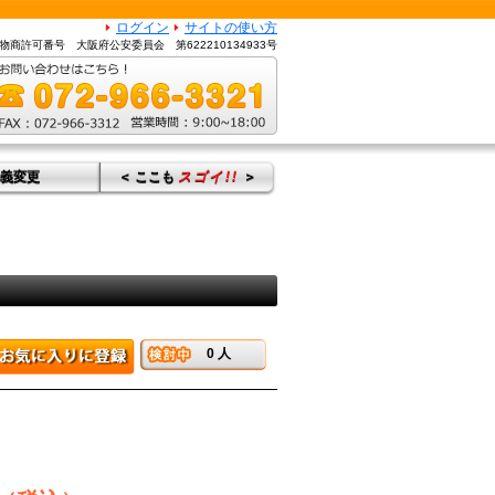
ログイン
サイトの使い方
物商許可番号 大阪府公安委員会 第622210134933号
義変更
＜ ここも
スゴイ!!
＞
0
人