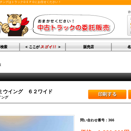
チングはトラックＤＥＰＯにお任せください！
古
ク検索
＜ ここが
スゴイ!!
＞
販売店
名
報
ルミウイング ６２ワイド
イング
問い合わせ番号：
366