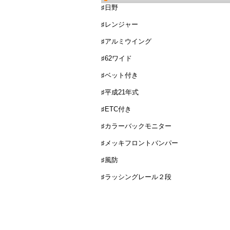
♯日野
♯レンジャー
♯アルミウイング
♯62ワイド
♯ベット付き
♯平成21年式
♯ETC付き
♯カラーバックモニター
♯メッキフロントバンパー
♯風防
♯ラッシングレール２段