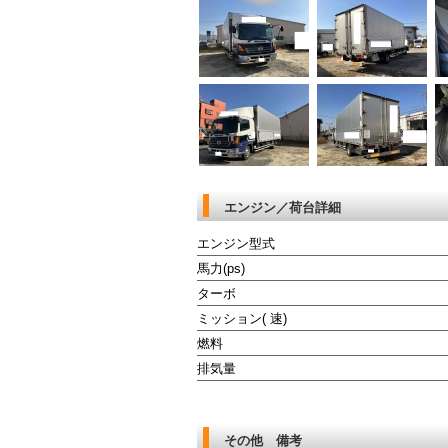
エンジン／荷台詳細
エンジン型式
馬力(ps)
ターボ
ミッション( 速)
燃料
排気量
その他 備考